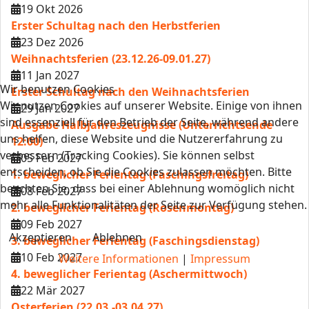
19 Okt 2026
Erster Schultag nach den Herbstferien
23 Dez 2026
Weihnachtsferien (23.12.26-09.01.27)
11 Jan 2027
Wir benutzen Cookies
Erster Schultag nach den Weihnachtsferien
Wir nutzen Cookies auf unserer Website. Einige von ihnen
29 Jan 2027
sind essenziell für den Betrieb der Seite, während andere
Ausgabe Halbjahreszeugnisse (Unterrichtsende
uns helfen, diese Website und die Nutzererfahrung zu
12:00)
verbessern (Tracking Cookies). Sie können selbst
05 Feb 2027
entscheiden, ob Sie die Cookies zulassen möchten. Bitte
1. beweglicher Ferientag (Faschingsfreitag)
beachten Sie, dass bei einer Ablehnung womöglich nicht
08 Feb 2027
mehr alle Funktionalitäten der Seite zur Verfügung stehen.
2. beweglicher Ferientag (Rosenmontag)
09 Feb 2027
Akzeptieren
Ablehnen
3. beweglicher Ferientag (Faschingsdienstag)
10 Feb 2027
Weitere Informationen
|
Impressum
4. beweglicher Ferientag (Aschermittwoch)
22 Mär 2027
Osterferien (22.03.-03.04.27)