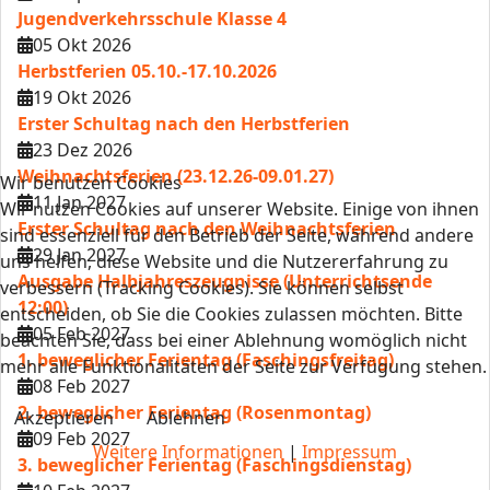
Jugendverkehrsschule Klasse 4
05 Okt 2026
Herbstferien 05.10.-17.10.2026
19 Okt 2026
Erster Schultag nach den Herbstferien
23 Dez 2026
Weihnachtsferien (23.12.26-09.01.27)
Wir benutzen Cookies
11 Jan 2027
Wir nutzen Cookies auf unserer Website. Einige von ihnen
Erster Schultag nach den Weihnachtsferien
sind essenziell für den Betrieb der Seite, während andere
29 Jan 2027
uns helfen, diese Website und die Nutzererfahrung zu
Ausgabe Halbjahreszeugnisse (Unterrichtsende
verbessern (Tracking Cookies). Sie können selbst
12:00)
entscheiden, ob Sie die Cookies zulassen möchten. Bitte
05 Feb 2027
beachten Sie, dass bei einer Ablehnung womöglich nicht
1. beweglicher Ferientag (Faschingsfreitag)
mehr alle Funktionalitäten der Seite zur Verfügung stehen.
08 Feb 2027
2. beweglicher Ferientag (Rosenmontag)
Akzeptieren
Ablehnen
09 Feb 2027
Weitere Informationen
|
Impressum
3. beweglicher Ferientag (Faschingsdienstag)