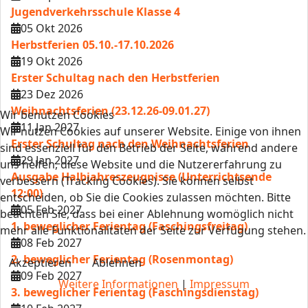
Jugendverkehrsschule Klasse 4
05 Okt 2026
Herbstferien 05.10.-17.10.2026
19 Okt 2026
Erster Schultag nach den Herbstferien
23 Dez 2026
Weihnachtsferien (23.12.26-09.01.27)
Wir benutzen Cookies
11 Jan 2027
Wir nutzen Cookies auf unserer Website. Einige von ihnen
Erster Schultag nach den Weihnachtsferien
sind essenziell für den Betrieb der Seite, während andere
29 Jan 2027
uns helfen, diese Website und die Nutzererfahrung zu
Ausgabe Halbjahreszeugnisse (Unterrichtsende
verbessern (Tracking Cookies). Sie können selbst
12:00)
entscheiden, ob Sie die Cookies zulassen möchten. Bitte
05 Feb 2027
beachten Sie, dass bei einer Ablehnung womöglich nicht
1. beweglicher Ferientag (Faschingsfreitag)
mehr alle Funktionalitäten der Seite zur Verfügung stehen.
08 Feb 2027
2. beweglicher Ferientag (Rosenmontag)
Akzeptieren
Ablehnen
09 Feb 2027
Weitere Informationen
|
Impressum
3. beweglicher Ferientag (Faschingsdienstag)