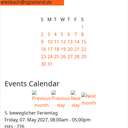
wiesbach@vgzwland.de
S
M
T
W
T
F
S
1
2
3
4
5
6
7
8
9
10
11
12
13
14
15
16
17
18
19
20
21
22
23
24
25
26
27
28
29
30
31
Events Calendar
5. beweglicher Ferientag
Friday, 07. May 2027, 08:00am - 05:00pm
Hits
: 776