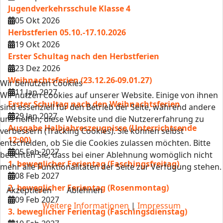
Jugendverkehrsschule Klasse 4
05 Okt 2026
Herbstferien 05.10.-17.10.2026
19 Okt 2026
Erster Schultag nach den Herbstferien
23 Dez 2026
Weihnachtsferien (23.12.26-09.01.27)
Wir benutzen Cookies
11 Jan 2027
Wir nutzen Cookies auf unserer Website. Einige von ihnen
Erster Schultag nach den Weihnachtsferien
sind essenziell für den Betrieb der Seite, während andere
29 Jan 2027
uns helfen, diese Website und die Nutzererfahrung zu
Ausgabe Halbjahreszeugnisse (Unterrichtsende
verbessern (Tracking Cookies). Sie können selbst
12:00)
entscheiden, ob Sie die Cookies zulassen möchten. Bitte
05 Feb 2027
beachten Sie, dass bei einer Ablehnung womöglich nicht
1. beweglicher Ferientag (Faschingsfreitag)
mehr alle Funktionalitäten der Seite zur Verfügung stehen.
08 Feb 2027
2. beweglicher Ferientag (Rosenmontag)
Akzeptieren
Ablehnen
09 Feb 2027
Weitere Informationen
|
Impressum
3. beweglicher Ferientag (Faschingsdienstag)