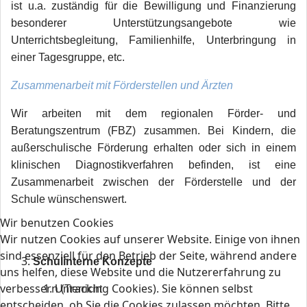
ist u.a. zuständig für die Bewilligung und Finanzierung
besonderer Unterstützungsangebote wie
Unterrichtsbegleitung, Familienhilfe, Unterbringung in
einer Tagesgruppe, etc.
Zusammenarbeit mit Förderstellen und Ärzten
Wir arbeiten mit dem regionalen Förder- und
Beratungszentrum (FBZ) zusammen. Bei Kindern, die
außerschulische Förderung erhalten oder sich in einem
klinischen Diagnostikverfahren befinden, ist eine
Zusammenarbeit zwischen der Förderstelle und der
Schule wünschenswert.
Wir benutzen Cookies
Wir nutzen Cookies auf unserer Website. Einige von ihnen
sind essenziell für den Betrieb der Seite, während andere
Schulinterne Konzepte
uns helfen, diese Website und die Nutzererfahrung zu
verbessern (Tracking Cookies). Sie können selbst
Unterricht
entscheiden, ob Sie die Cookies zulassen möchten. Bitte