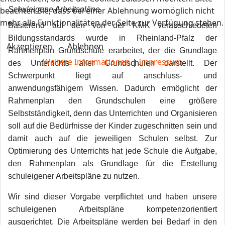
beachten Sie, dass bei einer Ablehnung womöglich nicht
Schuleigene Arbeitspläne
mehr alle Funktionalitäten der Seite zur Verfügung stehen.
Basierend auf den von der KMK verabschiedeten
Bildungsstandards wurde in Rheinland-Pfalz der
Akzeptieren
Ablehnen
Rahmenplan Grundschule erarbeitet, der die Grundlage
Weitere Informationen
|
Impressum
des Unterrichts aller Grundschulen darstellt. Der
Schwerpunkt liegt auf anschluss- und
anwendungsfähigem Wissen. Dadurch ermöglicht der
Rahmenplan den Grundschulen eine größere
Selbstständigkeit, denn das Unterrichten und Organisieren
soll auf die Bedürfnisse der Kinder zugeschnitten sein und
damit auch auf die jeweiligen Schulen selbst. Zur
Optimierung des Unterrichts hat jede Schule die Aufgabe,
den Rahmenplan als Grundlage für die Erstellung
schuleigener Arbeitspläne zu nutzen.
Wir sind dieser Vorgabe verpflichtet und haben unsere
schuleigenen Arbeitspläne kompetenzorientiert
ausgerichtet. Die Arbeitspläne werden bei Bedarf in den