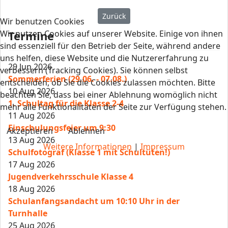
Vorheriger Beitrag: Schüler
Zurück
Wir benutzen Cookies
Wir nutzen Cookies auf unserer Website. Einige von ihnen
Termine
sind essenziell für den Betrieb der Seite, während andere
uns helfen, diese Website und die Nutzererfahrung zu
29 Jun 2026
verbessern (Tracking Cookies). Sie können selbst
Sommerferien (29.06. - 07.08.)
entscheiden, ob Sie die Cookies zulassen möchten. Bitte
10 Aug 2026
beachten Sie, dass bei einer Ablehnung womöglich nicht
1. Schultag für die Klasse 2-4
mehr alle Funktionalitäten der Seite zur Verfügung stehen.
11 Aug 2026
Einschulungsfeier um 9:30
Akzeptieren
Ablehnen
13 Aug 2026
Weitere Informationen
|
Impressum
Schulfotograf (Klasse 1 mit Schultüten!)
17 Aug 2026
Jugendverkehrsschule Klasse 4
18 Aug 2026
Schulanfangsandacht um 10:10 Uhr in der
Turnhalle
25 Aug 2026