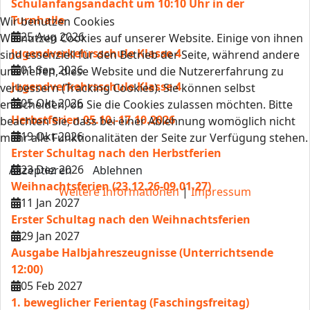
Schulanfangsandacht um 10:10 Uhr in der
Turnhalle
Wir benutzen Cookies
25 Aug 2026
Wir nutzen Cookies auf unserer Website. Einige von ihnen
Jugendverkehrsschule Klasse 4
sind essenziell für den Betrieb der Seite, während andere
01 Sep 2026
uns helfen, diese Website und die Nutzererfahrung zu
Jugendverkehrsschule Klasse 4
verbessern (Tracking Cookies). Sie können selbst
05 Okt 2026
entscheiden, ob Sie die Cookies zulassen möchten. Bitte
Herbstferien 05.10.-17.10.2026
beachten Sie, dass bei einer Ablehnung womöglich nicht
19 Okt 2026
mehr alle Funktionalitäten der Seite zur Verfügung stehen.
Erster Schultag nach den Herbstferien
23 Dez 2026
Akzeptieren
Ablehnen
Weihnachtsferien (23.12.26-09.01.27)
Weitere Informationen
|
Impressum
11 Jan 2027
Erster Schultag nach den Weihnachtsferien
29 Jan 2027
Ausgabe Halbjahreszeugnisse (Unterrichtsende
12:00)
05 Feb 2027
1. beweglicher Ferientag (Faschingsfreitag)