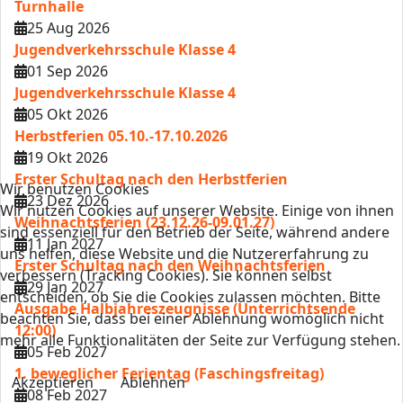
Turnhalle
25 Aug 2026
Jugendverkehrsschule Klasse 4
01 Sep 2026
Jugendverkehrsschule Klasse 4
05 Okt 2026
Herbstferien 05.10.-17.10.2026
19 Okt 2026
Erster Schultag nach den Herbstferien
Wir benutzen Cookies
23 Dez 2026
Wir nutzen Cookies auf unserer Website. Einige von ihnen
Weihnachtsferien (23.12.26-09.01.27)
sind essenziell für den Betrieb der Seite, während andere
11 Jan 2027
uns helfen, diese Website und die Nutzererfahrung zu
Erster Schultag nach den Weihnachtsferien
verbessern (Tracking Cookies). Sie können selbst
29 Jan 2027
entscheiden, ob Sie die Cookies zulassen möchten. Bitte
Ausgabe Halbjahreszeugnisse (Unterrichtsende
beachten Sie, dass bei einer Ablehnung womöglich nicht
12:00)
mehr alle Funktionalitäten der Seite zur Verfügung stehen.
05 Feb 2027
1. beweglicher Ferientag (Faschingsfreitag)
Akzeptieren
Ablehnen
08 Feb 2027