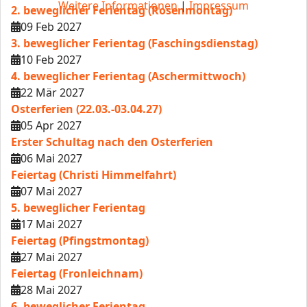
Weitere Informationen
|
Impressum
2. beweglicher Ferientag (Rosenmontag)
09 Feb 2027
3. beweglicher Ferientag (Faschingsdienstag)
10 Feb 2027
4. beweglicher Ferientag (Aschermittwoch)
22 Mär 2027
Osterferien (22.03.-03.04.27)
05 Apr 2027
Erster Schultag nach den Osterferien
06 Mai 2027
Feiertag (Christi Himmelfahrt)
07 Mai 2027
5. beweglicher Ferientag
17 Mai 2027
Feiertag (Pfingstmontag)
27 Mai 2027
Feiertag (Fronleichnam)
28 Mai 2027
6. beweglicher Ferientag