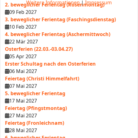
Weitere Informationen
|
Impressum
2. beweglicher Ferientag (Rosenmontag)
09 Feb 2027
3. beweglicher Ferientag (Faschingsdienstag)
10 Feb 2027
4. beweglicher Ferientag (Aschermittwoch)
22 Mär 2027
Osterferien (22.03.-03.04.27)
05 Apr 2027
Erster Schultag nach den Osterferien
06 Mai 2027
Feiertag (Christi Himmelfahrt)
07 Mai 2027
5. beweglicher Ferientag
17 Mai 2027
Feiertag (Pfingstmontag)
27 Mai 2027
Feiertag (Fronleichnam)
28 Mai 2027
6. beweglicher Ferientag