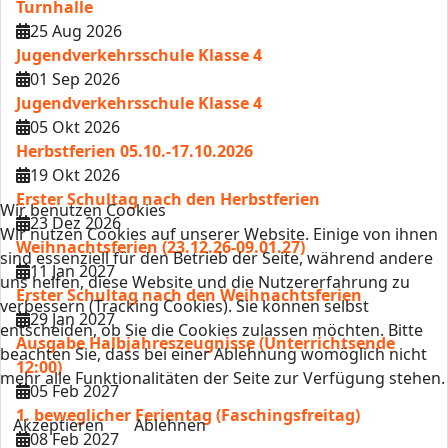
Turnhalle
25 Aug 2026
Jugendverkehrsschule Klasse 4
01 Sep 2026
Jugendverkehrsschule Klasse 4
05 Okt 2026
Herbstferien 05.10.-17.10.2026
19 Okt 2026
Erster Schultag nach den Herbstferien
Wir benutzen Cookies
23 Dez 2026
Wir nutzen Cookies auf unserer Website. Einige von ihnen
Weihnachtsferien (23.12.26-09.01.27)
sind essenziell für den Betrieb der Seite, während andere
11 Jan 2027
uns helfen, diese Website und die Nutzererfahrung zu
Erster Schultag nach den Weihnachtsferien
verbessern (Tracking Cookies). Sie können selbst
29 Jan 2027
entscheiden, ob Sie die Cookies zulassen möchten. Bitte
Ausgabe Halbjahreszeugnisse (Unterrichtsende
beachten Sie, dass bei einer Ablehnung womöglich nicht
12:00)
mehr alle Funktionalitäten der Seite zur Verfügung stehen.
05 Feb 2027
1. beweglicher Ferientag (Faschingsfreitag)
Akzeptieren
Ablehnen
08 Feb 2027