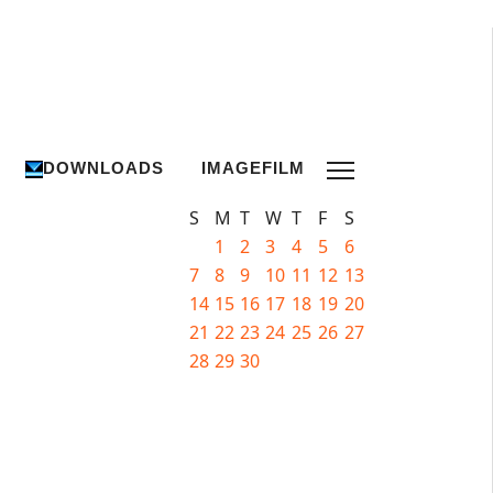
DOWNLOADS
IMAGEFILM
S
M
T
W
T
F
S
1
2
3
4
5
6
7
8
9
10
11
12
13
14
15
16
17
18
19
20
21
22
23
24
25
26
27
28
29
30