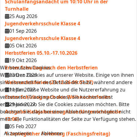
Schulanfangsandacht um 10:10 Uhr in der
Turnhalle
25 Aug 2026
Jugendverkehrsschule Klasse 4
01 Sep 2026
Jugendverkehrsschule Klasse 4
05 Okt 2026
Herbstferien 05.10.-17.10.2026
19 Okt 2026
Wir benutzen Cookies
Erster Schultag nach den Herbstferien
Wir nutzen Cookies auf unserer Website. Einige von ihnen
23 Dez 2026
sind essenziell für den Betrieb der Seite, während andere
Weihnachtsferien (23.12.26-09.01.27)
uns helfen, diese Website und die Nutzererfahrung zu
11 Jan 2027
verbessern (Tracking Cookies). Sie können selbst
Erster Schultag nach den Weihnachtsferien
entscheiden, ob Sie die Cookies zulassen möchten. Bitte
29 Jan 2027
beachten Sie, dass bei einer Ablehnung womöglich nicht
Ausgabe Halbjahreszeugnisse (Unterrichtsende
mehr alle Funktionalitäten der Seite zur Verfügung stehen.
12:00)
05 Feb 2027
Akzeptieren
Ablehnen
1. beweglicher Ferientag (Faschingsfreitag)